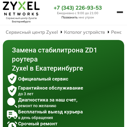
+7 (343) 226-93-53
Ежедневно с 9:00 до 21:00
Позвонить
мне утром
Сервисный центр Zyxel
в
Екатеринбурге
Сервисный центр Zyxel
Каталог устройств
Ремонт
Замена стабилитрона ZD1
роутера
Zyxel в Екатеринбурге
Официальный сервис
Гарантийное обслуживание
до 3 лет
Диагностика за наш счет,
ремонт по желанию
Бесплатный выезд курьера
в день обращения
Срочный ремонт