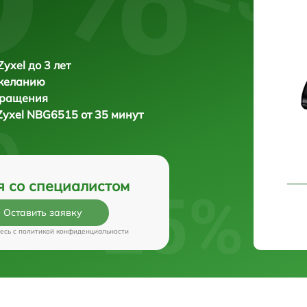
yxel до 3 лет
 желанию
бращения
Zyxel NBG6515 от 35 минут
я со специалистом
Оставить заявку
есь c
политикой конфиденциальности