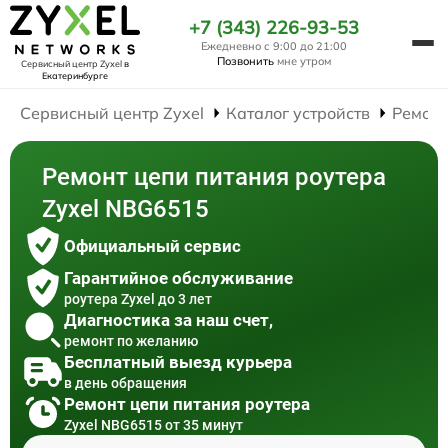
+7 (343) 226-93-53
Ежедневно с 9:00 до 21:00
Позвонить
мне утром
Сервисный центр Zyxel
в
Екатеринбурге
Сервисный центр Zyxel
Каталог устройств
Ремонт
Ремонт цепи питания роутера
Zyxel NBG6515
Официальный сервис
Гарантийное обслуживание
роутера Zyxel до 3 лет
Диагностика за наш счет,
ремонт по желанию
Бесплатный выезд курьера
в день обращения
Ремонт цепи питания роутера
Zyxel NBG6515 от 35 минут